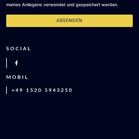
meines Anliegens verwendet und gespeichert werden.
ABSENDEN
SOCIAL
F
a
c
e
MOBIL
b
o
o
+49 1520 5943250
k
-
f