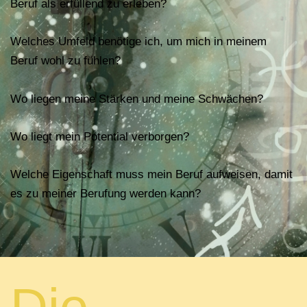
Beruf als erfüllend zu erleben?
Welches Umfeld benötige ich, um mich in meinem
Beruf wohl zu fühlen?
Wo liegen meine Stärken und meine Schwächen?
Wo liegt mein Potential verborgen?
Welche Eigenschaft muss mein Beruf aufweisen, damit
es zu meiner Berufung werden kann?
Die