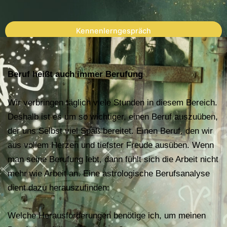
Kennenlerngespräch
Beruf heißt auch immer Berufung
Wir verbringen täglich viele Stunden in diesem Bereich.
Deshalb ist es um so wichtiger, einen Beruf auszuüben,
der uns Selbst viel Spaß bereitet. Einen Beruf, den wir
aus vollem Herzen und tiefster Freude ausüben. Wenn
man seine Berufung lebt, dann fühlt sich die Arbeit nicht
mehr wie Arbeit an. Eine astrologische Berufsanalyse
dient dazu herauszufinden:
Welche Herausforderungen benötige ich, um meinen