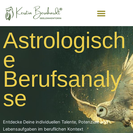
Zum
Inhalt
springen
Astrologisch
e
Berufsanaly
se
Entdecke Deine individuellen Talente, Potenziale und
Lebensaufgaben im beruflichen Kontext