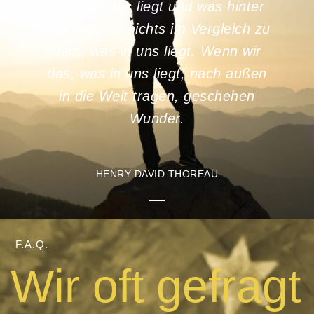
Was vor uns liegt und was hinter
uns liegt, ist nichts im Vergleich zu
dem, was in uns liegt. Wenn wir
das, was in uns liegt, nach außen
in die Welt tragen, geschehen
Wunder.
HENRY DAVID THOREAU
F.A.Q.
Wir oft gefragt